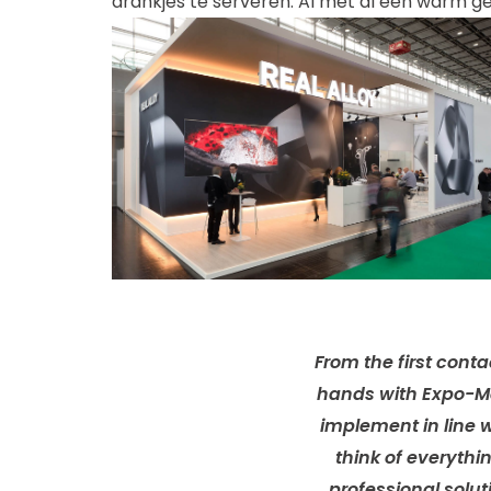
drankjes te serveren. Al met al een warm g
From the first conta
hands with Expo-Ma
implement in line 
think of everythi
professional solut