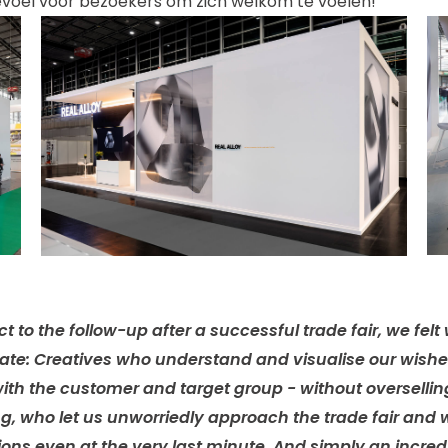
evoel voor bezoekers om zich welkom te voelen!
ct to the follow-up after a successful trade fair, we felt
te: Creatives who understand and visualise our wishes
with the customer and target group - without oversellin
ng, who let us unworriedly approach the trade fair an
ions even at the very last minute. And simply an incred