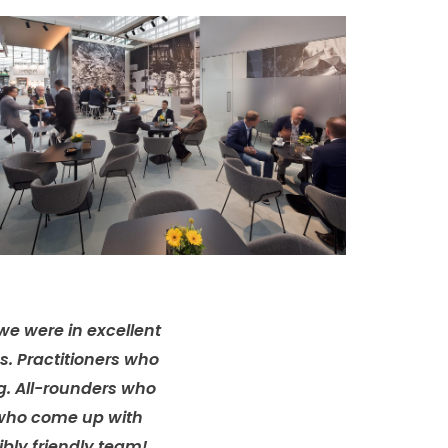
 we were in excellent
. Practitioners who
g. All-rounders who
d who come up with
ibly friendly team!